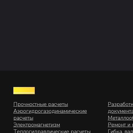
УСЛУГИ
Прочностные расчеты
Разработка тех
Аэрогидрогазодинамические
документации
расчеты
Металлообработ
Электромагнетизм
Ремонт и восст
Теплогидравлические расчеты
Гибка, вальцовк
3D моделирование
Лазерная резка
Разработка конструкторской
Сварочные раб
документации
Защитные покр