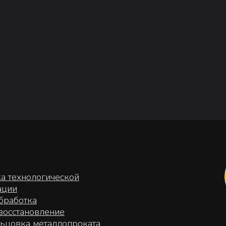
нологической
ка
ановление
СОЦ. СЕТИ
а металлопроката
Telegra
оты
ытия
WhatsA
MAX