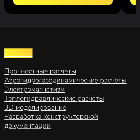
КОМПАНИЯ
О нас
Этапы сотрудничества
Доставка и оплата
Контакты
Инженерная
компания в
Екатеринбурге
+7 922 033 62 54
СОЦ. СЕТИ
proanmi@mail.ru
Telegram
ПН-ПТ 9:00‑18:00
WhatsApp