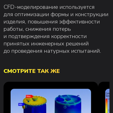
Прочностные расчеты
Электромагнет
Узнать подробнее...
Узнать подробнее...
Заказать
Заказат
УСЛУГИ
Прочностные расчеты
Аэрогидрогазодинамические расчеты