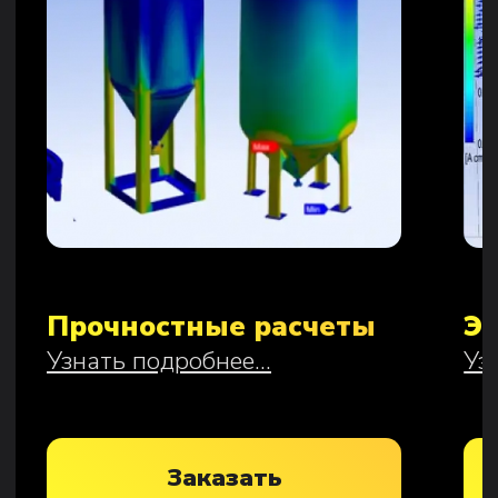
Электромагнетизм
Теплогидравлические расчеты
3D моделирование
Разработка конструкторской
документации
Разработка технологической
документации
Металлообработка
Ремонт и восстановление
Гибка, вальцовка металлопроката
Лазерная резка
Сварочные работы
Защитные покрытия