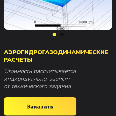
АЭРОГИДРОГАЗОДИНАМИЧЕСКИЕ
РАСЧЕТЫ
Стоимость рассчитывается
индивидуально, зависит
от технического задания
Заказать
Аэрогидрогазодинамические расчёты
выполняются методом
CFD-
моделирования (Computational Fluid
Dynamics)
и применяются для анализа
поведения жидкостей, газов
и смешанных сред на этапе
проектирования изделия.
Расчёты основаны на
численном
моделировании динамики сплошных
сред
и позволяют оценить