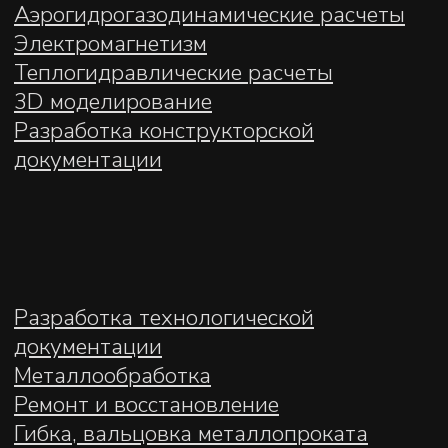
Екатеринбурге
+7 922 033 62 54
СОЦ. СЕТИ
proanmi@mail.ru
Telegram
ПН-ПТ 9:00‑18:00
WhatsApp
г. Екатеринбург, ул.
MAX
Фронтовых бригад
15/28, офис 13
Политика обработки персональных
данных
© 2022–2026 ООО «АНМИ»