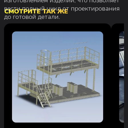
УСЛУГИ
Прочностные расчеты
Аэрогидрогазодинамические расчеты
Электромагнетизм
Теплогидравлические расчеты
3D моделирование
Разработка конструкторской
документации
Разработка технологической
документации
Металлообработка
Ремонт и восстановление
Гибка, вальцовка металлопроката