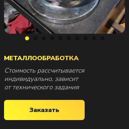
МЕТАЛЛООБРАБОТКА
Стоимость рассчитывается
индивидуально, зависит
от технического задания
Заказать
Мы выполняем
комплексную
металлообработку
на современных
станках с ЧПУ, строго по чертежам
заказчика, с контролем качества
на каждом этапе производства.
Наши услуги по металлообработке
включают
:
точную
токарную, фрезерную
и расточную обработку
деталей
работу
с углеродистыми