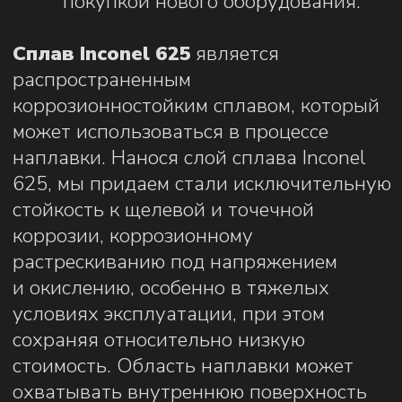
Защитные покрытия
Металлообрабо
Узнать подробнее...
Узнать подробнее...
Заказать
Заказат
УСЛУГИ
Прочностные расчеты
Аэрогидрогазодинамические расчеты
Электромагнетизм
Теплогидравлические расчеты
3D моделирование
Разработка конструкторской