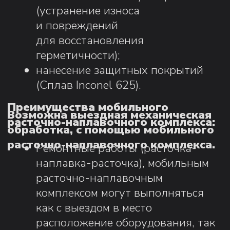
позволяет добиваться высокой
точности и качества результата
работ, при низких температурах
до - 20°.
Компактные размеры позволяют
размещать станок в ограниченном
пространстве в любом положении.
Восстановительные работы
производятся в широком
диапазоне диаметров от 40 до 800
мм
Экономия средств по сравнению с
покупкой нового оборудования.
Сплав Inconel 625
является
распространенным
коррозионностойким сплавом, который
может использоваться в процессе
наплавки. Нанося слой сплава Inconel
625, мы придаем стали исключительную
стойкость к щелевой и точечной
коррозии, коррозионному