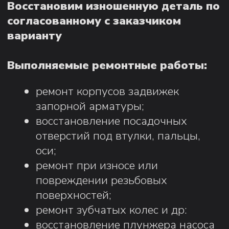
поверхностей;
ремонт зубчатых колес и др:
восстановление плунжера насоса
(устранение износа
и повреждений
для восстановления
герметичности);
нанесение защитных покрытий
(Сплав Inconel 625).
Преимущества мобильного
Возможна выездная механическая
расточно-наплавочного комплекса:
обработка, с помощью мобильного
расточно-наплавочного комплекса.
Ремонтные работы (расточка-
наплавка-расточка), мобильным
расточно-наплавочным
комплексом могут выполняться
как с выездом в место
расположение оборудования, так
и на своей производственной
площадке.
Используемое оборудование