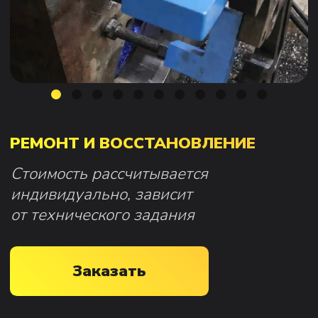
РЕМОНТ И ВОССТАНОВЛЕНИЕ
Стоимость рассчитывается
индивидуально, зависит
от технического задания
Заказать
Восстановим изношенную деталь по
согласованному с заказчиком
варианту
Выполняемые ремонтные работы:
ремонт корпусов задвижек
запорной арматуры;
восстановление посадочных
отверстий под втулки, пальцы,
оси;
ремонт при износе или
повреждении резьбовых