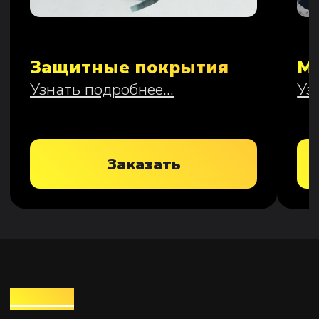
О нас
Этапы сотрудничества
Доставка и оплата
Контакты
Инженерная
компания в
Екатеринбурге
+7 922 033 62 54
СОЦ. СЕТИ
proanmi@mail.ru
Telegram
ПН-ПТ 9:00‑18:00
WhatsApp
г. Екатеринбург, ул.
MAX
Фронтовых бригад
15/28, офис 13